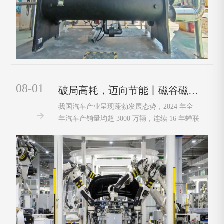
08-01
破局高耗，迈向节能丨磁谷磁悬浮鼓风机引领汽车废水治理新变革！
我国汽车产业呈现蓬勃发展态势，2024 年全

年汽车产销量均超 3000 万辆，连续 16 年蝉联
全球第一。然而，在产业高歌猛进的背后，汽
车生产带来的环境污染隐患，同样也不容忽
视。汽车生产的多个关键环节都会产生大量污
水。其中包括含有颜料、有机溶剂的涂料废
水；···