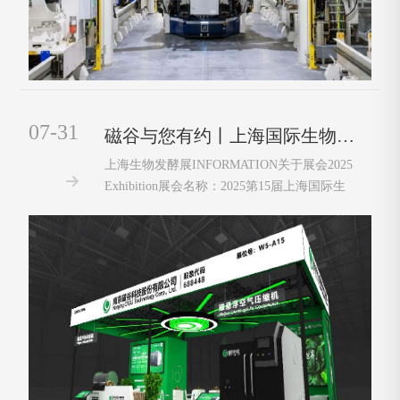
07-31
磁谷与您有约丨上海国际生物发酵展（8.7-8.9）
上海生物发酵展INFORMATION关于展会2025

Exhibition展会名称：2025第15届上海国际生
物发酵产品与技术装备展览会展会时间：
2025.8.7-8.9展会地点：上海新国际博览中心展
位 号：W5-A15展品介绍磁悬浮空压机A+系列
更可靠 更智能更精准 更洁净磁谷科技全自主
研发···