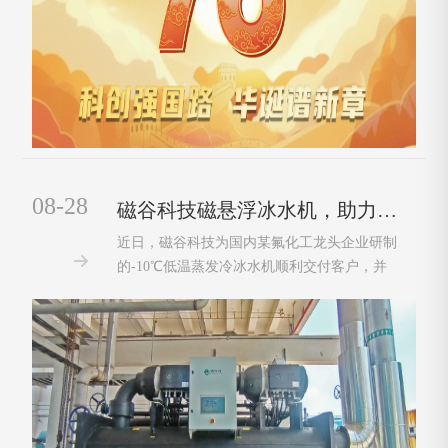
08-28
磁谷科技磁悬浮冰水机，助力氟化工行业节能降耗！
近日，磁谷科技为国内某氟化工龙头企业研制

的-10℃低温蒸发冷冰水机顺利交付客户，并
成功并入客户系统运行。经实测，相比于之前
的螺杆式冰水机，综合节能率40%以上，为客
户生产降本和节能减碳带来显著的帮助。氟化
工行业是以萤石（主要成分为氟化钙）为起
点，···