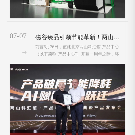
07-07
磁谷臻品引领节能革新！两山科汇馆·产品中心周年庆典圆满落幕
前言6月26日，值此北京两山科汇馆·产品中心

（以下简称“产品中心”）开幕一周年之际，环
境产品领跑者国际联盟联合产品中心在北京成
功举办了“两山科汇馆·产品中心周年庆典暨产
品发布会”活动。现场花絮本次发布会以“产品
破解节能降耗，AI 赋能价值跃迁”为···