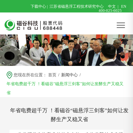
下载中心
|
江苏省磁悬浮工程技术研究中心
中文
|
EN
400-025-6025
您现在所在位置：
首页
/
新闻中心
/
年省电费超千万 ！看磁谷“磁悬浮三剑客”如何让发酵生产又稳又
省
年省电费超千万 ！看磁谷“磁悬浮三剑客”如何让发
酵生产又稳又省